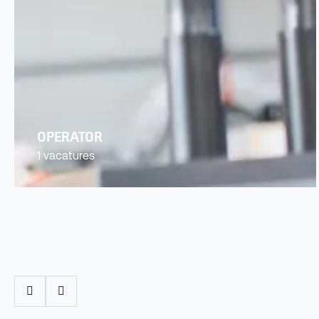
OPERATOR
1 vacatures
Prev
Next